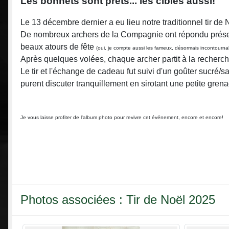
Les bonnets sont prêts... les cibles aussi!
Le 13 décembre dernier a eu lieu notre traditionnel tir de N
De nombreux archers de la Compagnie ont répondu présent
beaux atours de fête
(oui, je compte aussi les fameux, désormais incontourna
Après quelques volées, chaque archer partit à la recherc
Le tir et l'échange de cadeau fut suivi d'un goûter sucré/s
purent discuter tranquillement en sirotant une petite gren
Je vous laisse profiter de l'album photo pour revivre cet événement, encore et encore!
Photos associées : Tir de Noël 2025