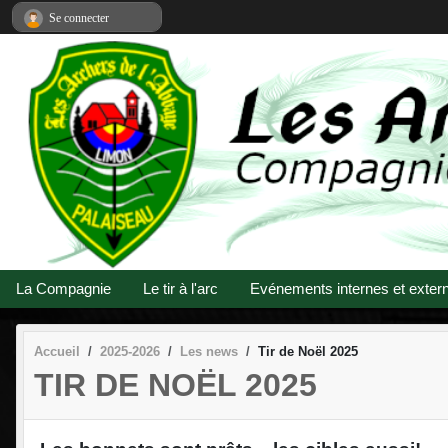
Panneau de gestion des cookies
Se connecter
La Compagnie
Le tir à l'arc
Evénements internes et exter
Accueil
2025-2026
Les news
Tir de Noël 2025
TIR DE NOËL 2025