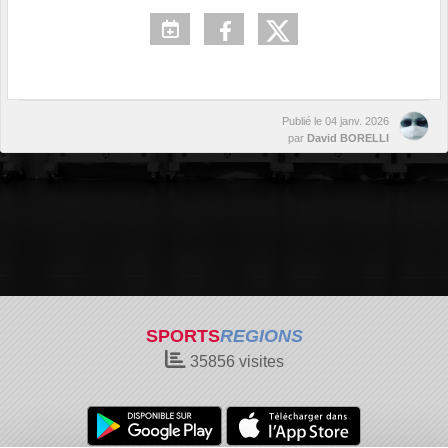
Publié le
04 janv. 2026
par
David BORELLI
SPORTS
REGIONS
35856
visites