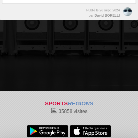
Publié le
26 sept. 2024
par
David BORELLI
SPORTS
REGIONS
35858
visites