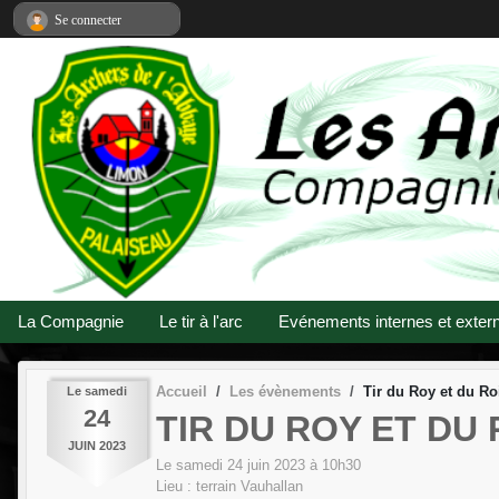
Panneau de gestion des cookies
Se connecter
La Compagnie
Le tir à l'arc
Evénements internes et exter
Accueil
Les évènements
Tir du Roy et du Roi
Le
samedi
24
TIR DU ROY ET DU
JUIN
2023
Le
samedi
24
juin
2023
à 10h30
Lieu :
terrain
Vauhallan