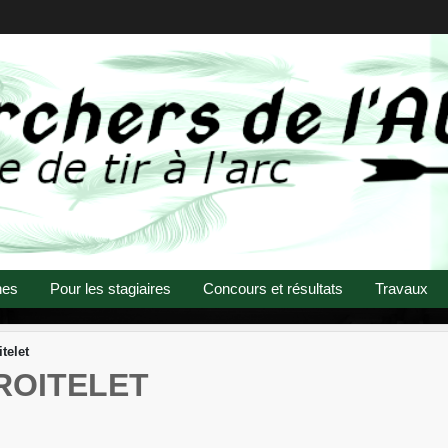
nes
Pour les stagiaires
Concours et résultats
Travaux
telet
 ROITELET