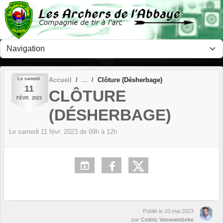
Panneau de gestion des cookies
Le
samedi
Accueil
Clôture (Désherbage)
11
CLÔTURE
FÉVR.
2023
(DÉSHERBAGE)
Le
samedi
11
févr.
2023
de 09h à 12h
Publié le
10 mai 2023
par
Cedric Vanwambeke