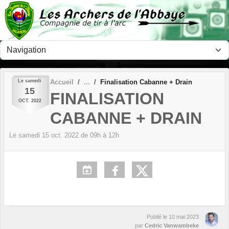
Panneau de gestion des cookies
Le
samedi
Accueil
Finalisation Cabanne + Drain
15
FINALISATION
OCT.
2022
CABANNE + DRAIN
Le
samedi
15
oct.
2022
de 09h à 12h
Publié le
10 mai 2023
par
Cedric Vanwambeke